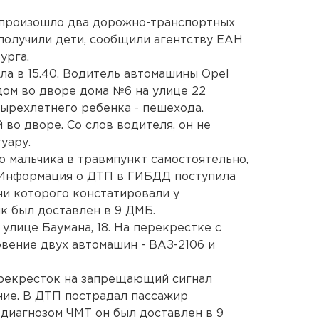
 произошло два дорожно-транспортных
получили дети, сообщили агентству ЕАН
урга.
а в 15.40. Водитель автомашины Opel
дом во дворе дома №6 на улице 22
тырехлетнего ребенка - пешехода.
 во дворе. Со слов водителя, он не
уару.
 мальчика в травмпункт самостоятельно,
 Информация о ДТП в ГИБДД поступила
чи которого констатировали у
к был доставлен в 9 ДМБ.
улице Баумана, 18. На перекрестке с
вение двух автомашин - ВАЗ-2106 и
рекресток на запрещающий сигнал
ние. В ДТП пострадал пассажир
 диагнозом ЧМТ он был доставлен в 9