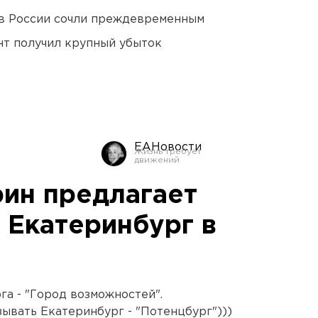
в России сочли преждевременным
нт получил крупный убыток
ЕАНовости
рин предлагает
 Екатеринбург в
а - "Город возможностей".
ывать Екатеринбург - "Потенцбург")))