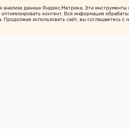
ителям Екатеринбурга
ля анализа данных Яндекс.Метрика. Эти инструменты
и оптимизировать контент. Вся информация обрабаты
а. Продолжая использовать сайт, вы соглашаетесь с
Марина Колесникова
й области
 один фигурант
агру,
в розыске
н Порфирий Сафаров. Он является одним
 на Сагру, ранее был объявлен в