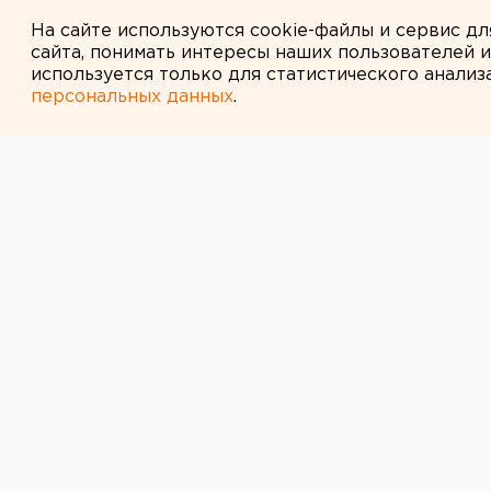
Холодную воду возвращают ж
На сайте используются cookie-файлы и сервис д
сайта, понимать интересы наших пользователей 
используется только для статистического анализ
персональных данных
.
← НОВОСТИ
25 АВГУСТА 2011 В 09:45
В Свердловско
арестован еще
нападения на С
находившийся 
В Свердловской области задержа
из активных участников нападения