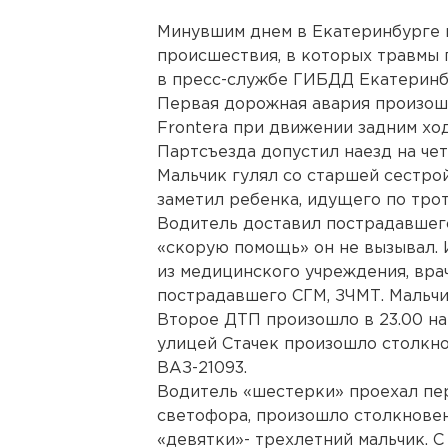
Минувшим днем в Екатеринбурге
происшествия, в которых травмы 
в пресс-службе ГИБДД Екатеринб
Первая дорожная авария произошл
Frontera при движении задним хо
Партсъезда допустил наезд на че
Мальчик гулял со старшей сестрой
заметил ребенка, идущего по трот
Водитель доставил пострадавшего
«скорую помощь» он не вызывал.
из медицинского учреждения, вра
пострадавшего СГМ, ЗЧМТ. Мальчи
Второе ДТП произошло в 23.00 на 
улицей Стачек произошло столкно
ВАЗ-21093.
Водитель «шестерки» проехал пе
светофора, произошло столкнове
«девятки»- трехлетний мальчик. С