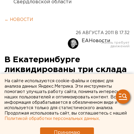
Свердловской области
← НОВОСТИ
26 АВГУСТА 2011 В 17:32
ЕАНовости
В Екатеринбурге
ликвидированы три склада
с контрафактом
На сайте используются cookie-файлы и сервис для
анализа данных Яндекс.Метрика. Эти инструменты
помогают улучшать работу сайта, понимать интересы
Как сообщили агентству ЕАН в пресс-службе ГУ
наших пользователей и оптимизировать контент. Вся
МВД России по Свердловской области, сотрудники
информация обрабатывается в обезличенном виде и
ОРЧ-3 ГУ МВД России по Свердловской области и
используется только для статистического анализа.
Продолжая использовать сайт, вы соглашаетесь с нашей
ОРЧ по экономической безопасности УМВД России
Политикой обработки персональных данных
.
по Екатеринбургу в ходе проверки складских
помещений на улице Колмогорова, 63 выявили три
Принимаю