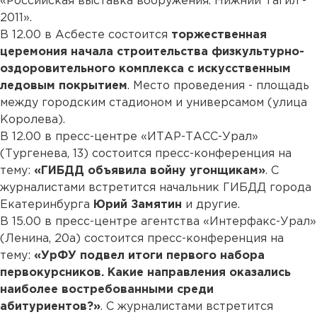
«Российская выставка вооружения. Нижний Тагил -
2011».
В 12.00 в Асбесте состоится
торжественная
церемония начала строительства физкультурно-
оздоровительного комплекса с искусственным
ледовым покрытием
. Место проведения - площадь
между городским стадионом и универсамом (улица
Королева).
В 12.00 в пресс-центре «ИТАР-ТАСС-Урал»
(Тургенева, 13) состоится пресс-конференция на
тему:
«ГИБДД объявила войну угонщикам»
. С
журналистами встретится начальник ГИБДД города
Екатеринбурга
Юрий Замятин
и другие.
В 15.00 в пресс-центре агентства «Интерфакс-Урал»
(Ленина, 20а) состоится пресс-конференция на
тему:
«УрФУ подвел итоги первого набора
первокурсников. Какие направления оказались
наиболее востребованными среди
абитуриентов?»
. С журналистами встретится