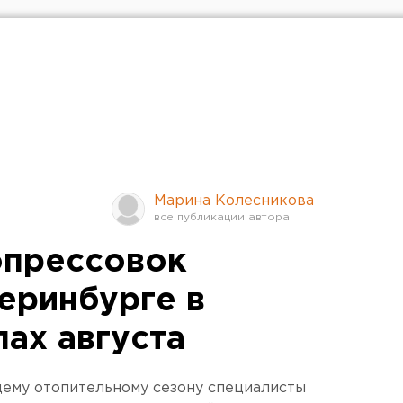
Марина Колесникова
опрессовок
еринбурге в
ах августа
щему отопительному сезону специалисты