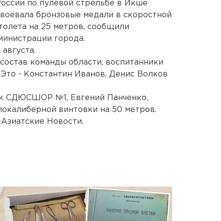
оссии по пулевой стрельбе в Икше
авоевала бронзовые медали в скоростной
толета на 25 метров, сообщили
министрации города.
 августа.
 состав команды области, воспитанники
то - Константин Иванов, Денис Волков
к СДЮСШОР №1, Евгений Панченко,
локалиберной винтовки на 50 метров.
-Азиатские Новости.