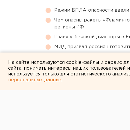
Режим БПЛА-опасности ввели
Чем опасны ракеты «Фламинго
регионы РФ
Главу узбекской диаспоры в 
МИД призвал россиян готовить
Путин назначил нового коман
На сайте используются cookie-файлы и сервис д
сайта, понимать интересы наших пользователей 
используется только для статистического анализ
персональных данных
.
← НОВОСТИ
29 АВГУСТА 2011 В 10:29
В минсоцзащит