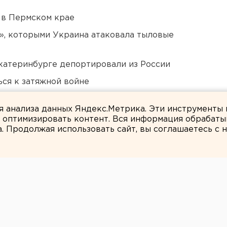
 в Пермском крае
», которыми Украина атаковала тыловые
Екатеринбурге депортировали из России
ся к затяжной войне
дующего войсками ЦВО
ля анализа данных Яндекс.Метрика. Эти инструменты
и оптимизировать контент. Вся информация обрабаты
а. Продолжая использовать сайт, вы соглашаетесь с
Марина Колесникова
ы занялись