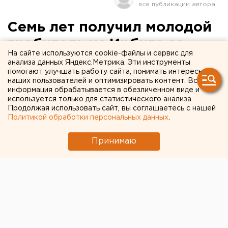
Семь лет получил молодой
грабитель из Ирбита за
На сайте используются cookie-файлы и сервис для
кражи сумок на кладбище
анализа данных Яндекс.Метрика. Эти инструменты
помогают улучшать работу сайта, понимать интересы
наших пользователей и оптимизировать контент. Вся
Ирбитским районным судом на основании
информация обрабатывается в обезличенном виде и
представленных государственным обвинителем
используется только для статистического анализа.
Продолжая использовать сайт, вы соглашаетесь с нашей
доказательств вынесен приговор в отношении
Политикой обработки персональных данных
.
безработного 21-летнего гражданина С.,
сообщили агентству ЕАН в пресс-службе
Принимаю
областной прокуратуры.
Ирбитским районным судом на основании
представленных государственным обвинителем
доказательств вынесен приговор в отношении
безработного 21-летнего гражданина С., сообщили
агентству ЕАН в пресс-службе областной