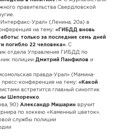
жного правительства Свердловской
угие.
 «Интерфакс-Урал» (Ленина, 20а) в
онференция на тему:
«ГИБДД вновь
аботы: только за последние семь дней
и погибло 22 человека»
. С
ник отдела Управления ГИБДД по
вник полиции
Дмитрий Панфилов
и
омсомольская правда-Урал» (Мамина-
я пресс-конференция на тему:
«Какой
алистами встретится главный синоптик
ны Шепоренко
.
ова, 90)
Александр Мишарин
вручит
урнира по хоккею «Каменный цветок».
товой службы полиции
рдии