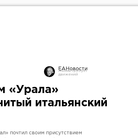
ЕАНовости
ем «Урала»
нитый итальянский
ал» почтил своим присутствием