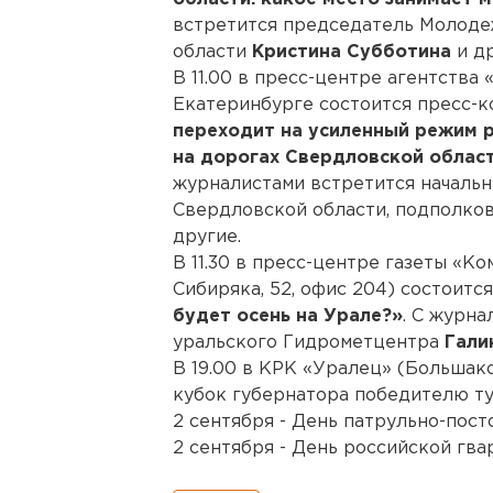
встретится председатель Молоде
области
Кристина Субботина
и др
В 11.00 в пресс-центре агентства
Екатеринбурге состоится пресс-к
переходит на усиленный режим р
на дорогах Свердловской област
журналистами встретится началь
Свердловской области, подполко
другие.
В 11.30 в пресс-центре газеты «К
Сибиряка, 52, офис 204) состоитс
будет осень на Урале?»
. С журн
уральского Гидрометцентра
Гали
В 19.00 в КРК «Уралец» (Большак
кубок губернатора победителю т
2 сентября - День патрульно-пос
2 сентября - День российской гва