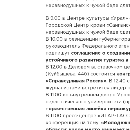
неравнодушных к чужой беде сдат
В 9.00 в Центре культуры «Урал» 
Городской Центр крови «Сангвис
неравнодушных к чужой беде сдат
В 10.00 в резиденции губернатора
руководитель Федерального аген
подпишут
соглашение о создании
устойчивого развития туризма в
В 12.00 в Деловом выставочном 
(Куйбышева, 44б) состоится
конг
«Справедливая Россия»
. В 12.40
журналистами встретится лидер 
В 11.00 во внутреннем дворе Ура
педагогического университета (п
торжественная линейка первоку
В 11.00 пресс-центре «ИТАР-ТАСС-
конференция на тему:
«Молодежн
области: какое место занимает 