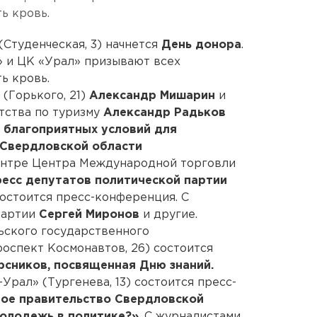
ь кровь.
(Студенческая, 3) начнется
День донора
.
» и ЦК «Урал» призывают всех
ь кровь.
 (Горького, 21)
Александр Мишарин
и
тства по туризму
Александр Радьков
 благоприятных условий для
 Свердловской области
центре Центра Международной торговли
ресс депутатов политической партии
 состоится пресс-конференция. С
партии
Сергей Миронов
и другие.
льского государственного
роспект Космонавтов, 26) состоится
рсников, посвященная Дню знаний.
Урал» (Тургенева, 13) состоится пресс-
ое правительство Свердловской
молодежь в политике?»
. С журналистами