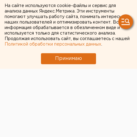
в представителя Рамзана
На сайте используются cookie-файлы и сервис для
анализа данных Яндекс.Метрика. Эти инструменты
Кадырова
помогают улучшать работу сайта, понимать интересы
наших пользователей и оптимизировать контент. Вся
информация обрабатывается в обезличенном виде и
Как стало известно агентству ЕАН, вечером 5
используется только для статистического анализа.
сентября в Екатеринбурге было совершено
Продолжая использовать сайт, вы соглашаетесь с нашей
Политикой обработки персональных данных
.
нападение на представителя президента
Чеченской Республики в Свердловской области
Принимаю
Салаутдина Хисмагамедовича Мамакова.
Как стало известно агентству ЕАН, вечером 5
сентября в Екатеринбурге было совершено
нападение на представителя президента Чеченской
Республики в Свердловской области Салаутдина
Мамакова.
В 19.45 около дома №52 на улице Авиационной
навстречу Салаутдину Мамакову вышел молодой
человек и, зайдя со спины, не говоря ни слова,
произвел выстрел из неустановленного оружия.