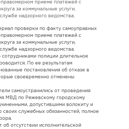
еправомерном приеме платежей с
круга за коммунальные услуги,
службе надзорного ведомства.
ериал проверки по факту самоуправных
еправомерном приеме платежей с
круга за коммунальные услуги,
службе надзорного ведомства.
то сотрудниками полиции длительное
оводится. По ее результатам
нованные постановления об отказе в
оторые своевременно отменены
тели самоустранились от проведения
ия МВД по Режевскому городскому
дчиненными, допустившими волокиту и
 своих служебных обязанностей, полное
рора.
 об отсутствии исполнительской