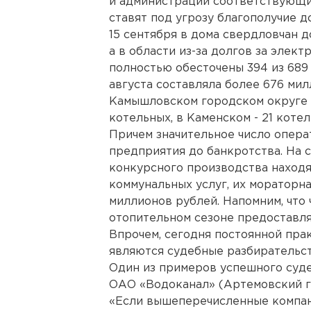
и администрации соответствующи
ставят под угрозу благополучие 
15 сентября в дома свердловчан д
а в области из-за долгов за элек
полностью обесточены 394 из 689 
августа составляла более 676 мил
Камышловском городском округе 
котельных, в Каменском - 21 котел
Причем значительное число опер
предприятия до банкротства. На 
конкурсного производства находя
коммунальных услуг, их мораторн
миллионов рублей. Напомним, что 
отопительном сезоне предоставля
Впрочем, сегодня постоянной пр
являются судебные разбирательст
Один из примеров успешного суде
ОАО «Водоканал» (Артемовский г
«Если вышеперечисленные компани