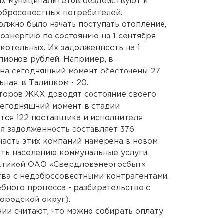
х муниципалитетов бездействуют и
добросовестных потребителей.
олжно было начать поступать отопление,
троэнергию по состоянию на 1 сентября
котельных. Их задолженность на 1
лионов рублей. Например, в
на сегодняшний момент обесточены 27
ьная, в Талицком - 20.
аторов ЖКХ доводят состояние своего
сегодняшний момент в стадии
тся 122 поставщика и исполнителя
ая задолженность составляет 376
часть этих компаний намерена в новом
ть населению коммунальные услуги.
актикой ОАО «Свердловэнергосбыт»
ва с недобросовестными контрагентами.
бного процесса - разбирательство с
ородской округ).
и считают, что можно собирать оплату