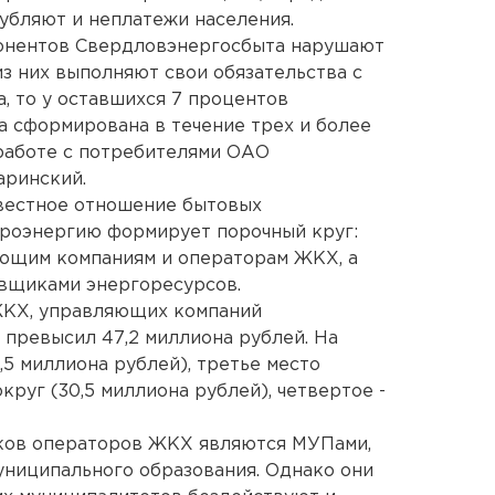
убляют и неплатежи населения.
онентов Свердловэнергосбыта нарушают
из них выполняют свои обязательства с
, то у оставшихся 7 процентов
 сформирована в течение трех и более
 работе с потребителями ОАО
аринский.
овестное отношение бытовых
троэнергию формирует порочный круг:
яющим компаниям и операторам ЖКХ, а
авщиками энергоресурсов.
 ЖКХ, управляющих компаний
 превысил 47,2 миллиона рублей. На
,5 миллиона рублей), третье место
руг (30,5 миллиона рублей), четвертое -
ков операторов ЖКХ являются МУПами,
униципального образования. Однако они