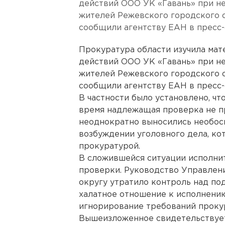
действий ООО УК «Гавань» при н
жителей Режевского городского о
сообщили агентству ЕАН в пресс-
Прокуратура области изучила мат
действий ООО УК «Гавань» при н
жителей Режевского городского о
сообщили агентству ЕАН в пресс-
В частности было установлено, ч
время надлежащая проверка не пр
неоднократно выносились необос
возбуждении уголовного дела, к
прокуратурой.
В сложившейся ситуации исполни
проверки. Руководство Управлен
округу утратило контроль над по
халатное отношение к исполнению
игнорирование требований проку
Вышеизложенное свидетельствует