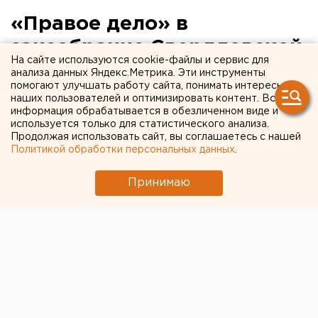
«Правое дело» в
заксобрание Свердловской
На сайте используются cookie-файлы и сервис для
области поведут братья
анализа данных Яндекс.Метрика. Эти инструменты
помогают улучшать работу сайта, понимать интересы
Рявкины
наших пользователей и оптимизировать контент. Вся
информация обрабатывается в обезличенном виде и
используется только для статистического анализа.
22 сентября состоялась конференция
Продолжая использовать сайт, вы соглашаетесь с нашей
регионального отделения Всероссийской
Политикой обработки персональных данных
.
политической партии «Правое дело» в
Свердловской области, сообщили агентству ЕАН в
Принимаю
облизбиркоме. В частности, были выдвинуты списки
кандидатов на выборах депутатов
Законодательного Собрания Свердловской области
4 декабря 2011 года.
На выборах по единому избирательному округу
общеобластная часть списка представлена тремя
кандидатами: Александром Рявкиным, Сергеем
Рявкиным и Александром Копыловом. Также