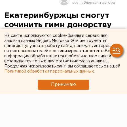
Екатеринбуржцы смогут
сочинить гимн донорству
На сайте используются cookie-файлы и сервис для
Стартовал всероссийский музыкальный конкурс
анализа данных Яндекс.Метрика. Эти инструменты
«Музартерия» на лучшую песню о волонтерстве
помогают улучшать работу сайта, понимать интересы
наших пользователей и оптимизировать контент. Вся
и донорстве крове, сообщили агентству ЕАН
информация обрабатывается в обезличенном виде и
организаторы проекта. Первенство продлится
используется только для статистического анализа.
до 30 октября.
Продолжая использовать сайт, вы соглашаетесь с нашей
Политикой обработки персональных данных
.
Стартовал всероссийский музыкальный конкурс
Принимаю
«Музартерия» на лучшую песню о волонтерстве и
донорстве крове, сообщили агентству ЕАН
организаторы проекта. Первенство продлится до 30
октября.
«Музартерия» - это творческий конкурс, в котором
участникам предлагается сочинить песню в
поддержку донорского волонтерского движения.