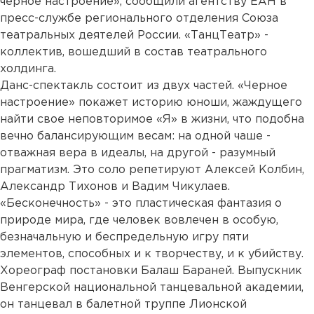
черное настроение», сообщили агентству ЕАН в
пресс-службе регионального отделения Союза
театральных деятелей России. «ТанцТеатр» -
коллектив, вошедший в состав театрального
холдинга.
Данс-спектакль состоит из двух частей. «Черное
настроение» покажет историю юноши, жаждущего
найти свое неповторимое «Я» в жизни, что подобна
вечно балансирующим весам: на одной чаше -
отважная вера в идеалы, на другой - разумный
прагматизм. Это соло репетируют Алексей Колбин,
Александр Тихонов и Вадим Чикулаев.
«Бесконечность» - это пластическая фантазия о
природе мира, где человек вовлечен в особую,
безначальную и беспредельную игру пяти
элементов, способных и к творчеству, и к убийству.
Хореограф постановки Балаш Бараней. Выпускник
Венгерской национальной танцевальной академии,
он танцевал в балетной труппе Лионской