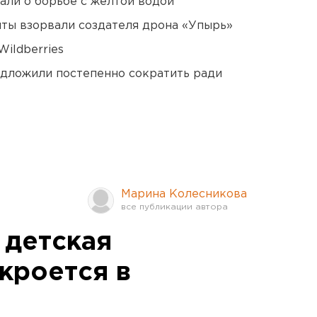
али о борьбе с желтой водой
ты взорвали создателя дрона «Упырь»
ildberries
едложили постепенно сократить ради
Марина Колесникова
 детская
кроется в