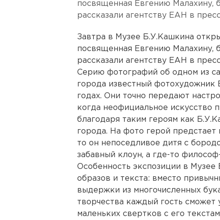
посвященная Евгению Малахину, б
рассказали агентству ЕАН в прес
Завтра в Музее Б.У.Кашкина откр
посвященная Евгению Малахину, б
рассказали агентству ЕАН в прес
Серию фотографий об одном из с
города известный фотохудожник В
годах. Они точно передают настр
когда неофициальное искусство п
благодаря таким героям как Б.У.
города. На фото герой предстает 
то он непоседливое дитя с бородо
забавный клоун, а где-то философ
Особенность экспозиции в Музее 
образов и текста: вместо привыч
выдержки из многочисленных бука
творчества каждый гость сможет у
маленьких свертков с его текстам