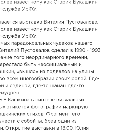
олее известному как Старик Букашкин,
с-службе УрФУ.
ывается выставка Виталия Пустовалова,
олее известному как Старик Букашкин,
с-службе УрФУ.
амых парадоксальных чудаков нашего
италий Пустовалов сделал в 1990 - 1993
оение того неординарного времени,
ерестало быть неофициальным и,
Кашкин, «вышло» из подвалов на улицы
во всем многообразии своих ролей. Где-
й и сединой, где-то шаман, где-то
-мудрец.
Б.У.Кашкина в синтезе визуальных
ных этикеток фотографии маркируют
шкинских стихов. Фрагмент его
нести с собой, выбрав один из
и. Открытие выставки в 18.00. Юлия