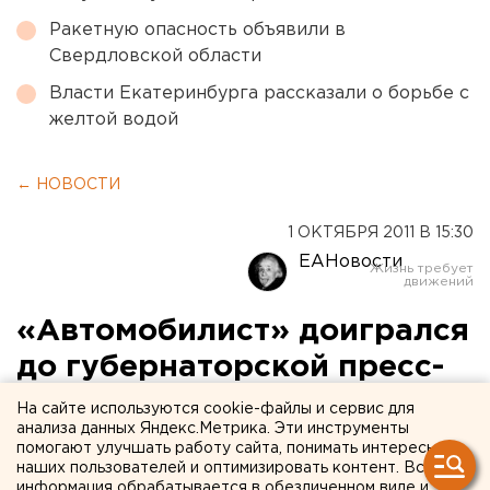
Ракетную опасность объявили в
Свердловской области
Власти Екатеринбурга рассказали о борьбе с
желтой водой
← НОВОСТИ
1 ОКТЯБРЯ 2011 В 15:30
ЕАНовости
«Автомобилист» доигрался
до губернаторской пресс-
конференции
На сайте используются cookie-файлы и сервис для
анализа данных Яндекс.Метрика. Эти инструменты
помогают улучшать работу сайта, понимать интересы
После очередного поражения ХК «Автомобилист»
наших пользователей и оптимизировать контент. Вся
департамент информполитики губернатора
информация обрабатывается в обезличенном виде и