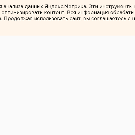
ты взорвали создателя дрона «Упырь»
ля анализа данных Яндекс.Метрика. Эти инструменты
и оптимизировать контент. Вся информация обрабаты
а. Продолжая использовать сайт, вы соглашаетесь с
ЕАНовости
ге отпразднуют
я Джона Ленона
астной библиотеки им В.Г.Белинского
 отпраздновать 71-летие Джона Ленона,
зации.
астной библиотеки им В.Г.Белинского
 отпраздновать 71-летие Джона Ленона,