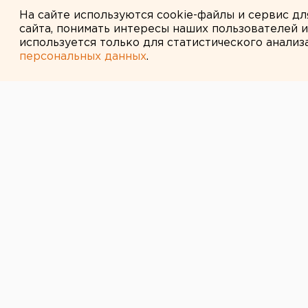
Под Екатеринбургом диверсан
На сайте используются cookie-файлы и сервис д
сайта, понимать интересы наших пользователей 
используется только для статистического анализ
персональных данных
.
← НОВОСТИ
5 ОКТЯБРЯ 2011 В 11:18
В Екатеринбур
день рождени
9 октября в Английском зале Обл
Уральский Битлз-клуб собирается
сообщили агентству ЕАН в органи
9 октября в Английском зале Обл
Уральский Битлз-клуб собирается