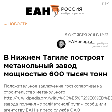
[18+]
РОССИЯ
Екатеринбург
← НОВОСТИ
Челябинск
5 ОКТЯБРЯ 2011 В 12:23
Курган
ЕАНовости
Оренбург
В Нижнем Тагиле построят
метанольный завод
мощностью 600 тысяч тонн
Положительное заключение госэкспертизы на
строительство метанольного
http://ru.wikipedia.org/wiki/%CC%E5%F2%E0%ED%
завода получил «УралМетанолГрупп», сообщили
агентству ЕАН в пресс-службе ОАО