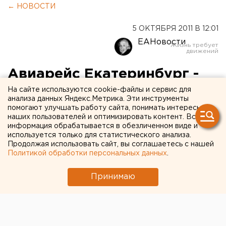
← НОВОСТИ
5 ОКТЯБРЯ 2011 В 12:01
ЕАНовости
Авиарейс Екатеринбург -
Пекин отменен
На сайте используются cookie-файлы и сервис для
анализа данных Яндекс.Метрика. Эти инструменты
помогают улучшать работу сайта, понимать интересы
Как стало известно агентству ЕАН, группа
наших пользователей и оптимизировать контент. Вся
информация обрабатывается в обезличенном виде и
екатеринбуржцев застряла в Пекине по причине
используется только для статистического анализа.
длительной задержки их рейса. В редакцию
Продолжая использовать сайт, вы соглашаетесь с нашей
обратилась свердловчанка Елена, которая в
Политикой обработки персональных данных
.
данный момент находится в столице Китая.
Принимаю
Как стало известно агентству ЕАН, группа
екатеринбуржцев застряла в Пекине по причине
длительной задержки их рейса. В редакцию
обратилась свердловчанка Елена, которая в данный