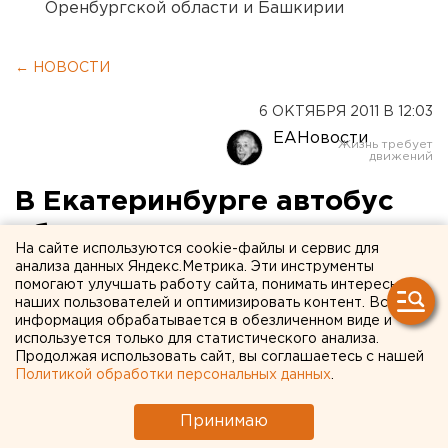
Оренбургской области и Башкирии
← НОВОСТИ
6 ОКТЯБРЯ 2011 В 12:03
ЕАНовости
В Екатеринбурге автобус
сбил двух девушек
На сайте используются cookie-файлы и сервис для
анализа данных Яндекс.Метрика. Эти инструменты
5 октября в 20.00 напротив дома №64 по улице
помогают улучшать работу сайта, понимать интересы
наших пользователей и оптимизировать контент. Вся
Амундсена произошло ДТП с участием
информация обрабатывается в обезличенном виде и
пешеходов, сообщили агентству ЕАН в пресс-
используется только для статистического анализа.
службе ГИБДД Екатеринбурга.
Продолжая использовать сайт, вы соглашаетесь с нашей
Политикой обработки персональных данных
.
5 октября в 20.00 напротив дома №64 по улице
Принимаю
Амундсена произошло ДТП с участием пешеходов,
сообщили агентству ЕАН в пресс-службе ГИБДД