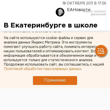
18 ОКТЯБРЯ 2011 В 17:56
ЕАНовости
В Екатеринбурге в школе
ранили учителя
На сайте используются cookie-файлы и сервис для
анализа данных Яндекс.Метрика. Эти инструменты
18 октября около 14.00 в школе № 81 в
помогают улучшать работу сайта, понимать интересы
Екатеринбурге произошло ЧП, сообщили
наших пользователей и оптимизировать контент. Вся
информация обрабатывается в обезличенном виде и
агентству ЕАН в пресс-службе ГУ МВД РФ по
используется только для статистического анализа.
Свердловской области.
Продолжая использовать сайт, вы соглашаетесь с нашей
Политикой обработки персональных данных
.
18 октября около 14.00 в школе №81 в
Екатеринбурге произошло ЧП, сообщили агентству
Принимаю
ЕАН в пресс-службе ГУ МВД РФ по Свердловской
области.
«Проходя по коридору во время перемены, учитель
географии 1970 года рождения почувствовал
резкую боль в спине, обернулся - вокруг никого.