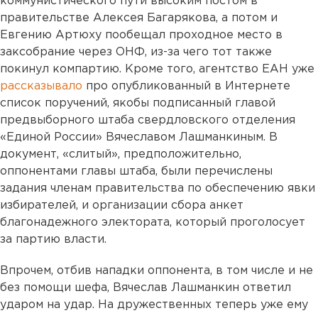
коммунистического пути высоким постом в
правительстве Алексея Багарякова, а потом и
Евгению Артюху пообещал проходное место в
заксобрание через ОНФ, из-за чего тот также
покинул компартию. Кроме того, агентство ЕАН уже
рассказывало
про опубликованный в Интернете
список поручений, якобы подписанный главой
предвыборного штаба свердловского отделения
«Единой России» Вячеславом Лашманкиным. В
документ, «слитый», предположительно,
оппонентами главы штаба, были перечислены
задания членам правительства по обеспечению явки
избирателей, и организации сбора анкет
благонадежного электората, который проголосует
за партию власти.
Впрочем, отбив нападки оппонента, в том числе и не
без помощи шефа, Вячеслав Лашманкин ответил
ударом на удар. На дружественных теперь уже ему