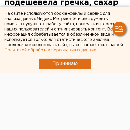
подешевела гречка, сахар
и овощи
На сайте используются cookie-файлы и сервис для
анализа данных Яндекс.Метрика. Эти инструменты
помогают улучшать работу сайта, понимать интересы
На Среднем Урале продолжает работу областная
наших пользователей и оптимизировать контент. Вся
комиссия по мониторингу цен на продукты питания,
информация обрабатывается в обезличенном виде и
которую, по поручению губернатора Александра
используется только для статистического анализа.
Продолжая использовать сайт, вы соглашаетесь с нашей
Мишарина, возглавил глава регионального
Политикой обработки персональных данных
.
правительства Анатолий Гредин, сообщили
агентству ЕАН в департаменте информационной
Принимаю
политики губернатора.
За последнюю неделю, по данным областного
министерства торговли питания и услуг, которые
опираются на официальную статистику, в
наибольшей степени подешевели бакалейные
товары: гречневая крупа - на 3,3 процента, пшено -
на 2,4 процента, сахар-песок, пшеничная мука - на 1,4
процента. Продолжилось снижение цен на овощи.
За последние дни картофель подешевел еще на 1,8