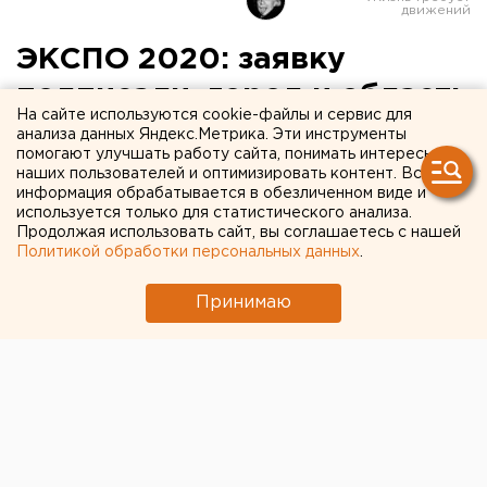
ЭКСПО 2020: заявку
подписали, город и область
На сайте используются cookie-файлы и сервис для
помирились, федералы
анализа данных Яндекс.Метрика. Эти инструменты
помогают улучшать работу сайта, понимать интересы
молчат
наших пользователей и оптимизировать контент. Вся
информация обрабатывается в обезличенном виде и
используется только для статистического анализа.
«Один из немногих моментов, когда основные
Продолжая использовать сайт, вы соглашаетесь с нашей
политические силы Свердловской области не
Политикой обработки персональных данных
.
только не стали «грызть» и подначивать друг друга,
а, что называется, «слились в едином порыве». Так
Принимаю
эксперты и наблюдатели оценили реакцию
городской и областной властей на сообщение о том,
что председатель правительства РФ
Владимир
Путин подписал официальную заявку Российской
Федерации на имя генерального секретаря
Международного бюро выставок Висенте Гонсалеса
Лоссерталеса о внесении кандидатуры