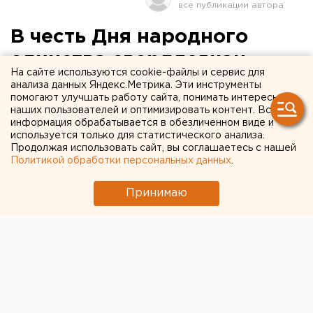
В честь Дня народного
единства свердловчан
На сайте используются cookie-файлы и сервис для
накормят
анализа данных Яндекс.Метрика. Эти инструменты
помогают улучшать работу сайта, понимать интересы
сельхозпродукцией
наших пользователей и оптимизировать контент. Вся
информация обрабатывается в обезличенном виде и
используется только для статистического анализа.
В честь Дня народного единства с 4 по 6 ноября
Продолжая использовать сайт, вы соглашаетесь с нашей
пройдет праздничная сельскохозяйственная
Политикой обработки персональных данных
.
ярмарка у здания областного рынка на Громова,
145 в Екатеринбурге, сообщили агентству ЕАН в
Принимаю
департаменте информационной политики
губернатора.
В честь Дня народного единства с 4 по 6 ноября
пройдет праздничная сельскохозяйственная
ярмарка у здания областного рынка на Громова, 145
в Екатеринбурге, сообщили агентству ЕАН в