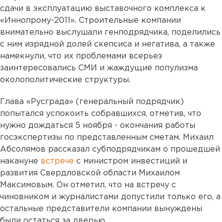
сдачи в эксплуатацию выставочного комплекса к
«Иннопрому-2011». Строительные компании
внимательно выслушали генподрядчика, поделились
с ним изрядной долей скепсиса и негатива, а также
намекнули, что их проблемами всерьез
заинтересовались СМИ и жаждущие популизма
околополитические структуры.
Глава «Русграда» (генеральный подрядчик)
попытался успокоить собравшихся, отметив, что
нужно дождаться 5 ноября - окончания работы
госэкспертизы по представленным сметам.
Михаил
Абсолямов рассказал субподрядчикам о прошедшей
накануне
встрече
с министром инвестиций и
развития Свердловской области Михаилом
Максимовым. Он отметил, что на встречу с
чиновником и журналистами допустили только его, а
остальные представители компании вынуждены
были остаться за дверью.