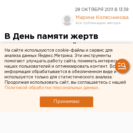
28 ОКТЯБРЯ 2011 В 13:39
Марина Колесникова
В День памяти жертв
политрепрессий в
На сайте используются cookie-файлы и сервис для
Екатеринбурге пройдет
анализа данных Яндекс.Метрика. Эти инструменты
помогают улучшать работу сайта, понимать интересы
траурный митинг
наших пользователей и оптимизировать контент. Вся
информация обрабатывается в обезличенном виде и
используется только для статистического анализа.
В День памяти жертв политических репрессий у
Продолжая использовать сайт, вы соглашаетесь с нашей
Мемориального комплекса вблизи
Политикой обработки персональных данных
.
Екатеринбурга состоится траурный митинг,
сообщили агентству ЕАН в пресс-службе
Принимаю
администрации города. Акция начнется 30
октября в 13 часов.
В День памяти жертв политических репрессий у