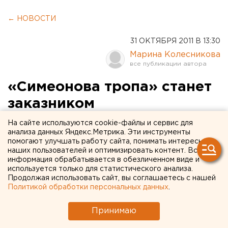
← НОВОСТИ
31 ОКТЯБРЯ 2011 В 13:30
Марина Колесникова
«Симеонова тропа» станет
заказником
На сайте используются cookie-файлы и сервис для
Паломнический маршрут «Симеонова тропа» к
анализа данных Яндекс.Метрика. Эти инструменты
концу текущего года станет охраняемой зоной с
помогают улучшать работу сайта, понимать интересы
наших пользователей и оптимизировать контент. Вся
особым статусом, сообщили агентству ЕАН в
информация обрабатывается в обезличенном виде и
пресс-службе проекта «Духовный центр Урала».
используется только для статистического анализа.
Продолжая использовать сайт, вы соглашаетесь с нашей
Паломнический маршрут «Симеонова тропа» к концу
Политикой обработки персональных данных
.
текущего года станет охраняемой зоной с особым
Принимаю
статусом, сообщили агентству ЕАН в пресс-службе
проекта «Духовный центр Урала».