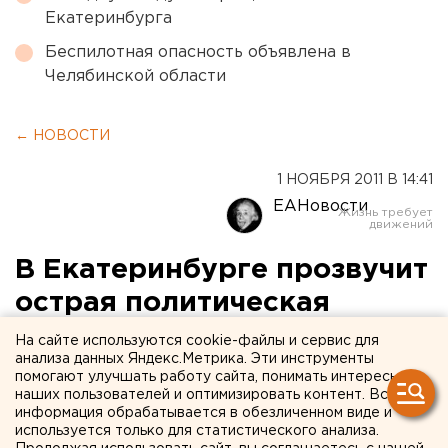
Екатеринбурга
Беспилотная опасность объявлена в
Челябинской области
← НОВОСТИ
1 НОЯБРЯ 2011 В 14:41
ЕАНовости
В Екатеринбурге прозвучит
острая политическая
сатира
На сайте используются cookie-файлы и сервис для
анализа данных Яндекс.Метрика. Эти инструменты
помогают улучшать работу сайта, понимать интересы
4 ноября в Екатеринбурге пройдут гастроли
наших пользователей и оптимизировать контент. Вся
известного на всю страну проекта «Гражданин
информация обрабатывается в обезличенном виде и
поэт». В его рамках актер театра и кино Михаил
используется только для статистического анализа.