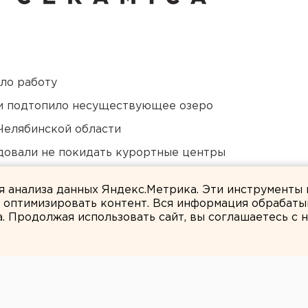
ло работу
ти подтопило несуществующее озеро
Челябинской области
довали не покидать курортные центры
невую воду из кранов
ля анализа данных Яндекс.Метрика. Эти инструменты
и оптимизировать контент. Вся информация обрабаты
а. Продолжая использовать сайт, вы соглашаетесь с
ЕАНовости