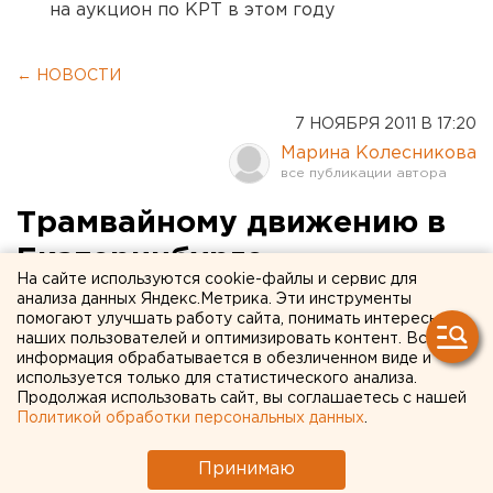
на аукцион по КРТ в этом году
← НОВОСТИ
7 НОЯБРЯ 2011 В 17:20
Марина Колесникова
Трамвайному движению в
Екатеринбурге
На сайте используются cookie-файлы и сервис для
исполнилось 82 года
анализа данных Яндекс.Метрика. Эти инструменты
помогают улучшать работу сайта, понимать интересы
наших пользователей и оптимизировать контент. Вся
Трамвайному движению в Екатеринбурге сегодня
информация обрабатывается в обезличенном виде и
исполнилось 82 года, сообщили агентству ЕАН в
используется только для статистического анализа.
Продолжая использовать сайт, вы соглашаетесь с нашей
ЕМУП «ТТУ».
Политикой обработки персональных данных
.
В этот день 7 ноября 1929 года отправился в рейс
Принимаю
первый в городе трамвай. С этого момента начался