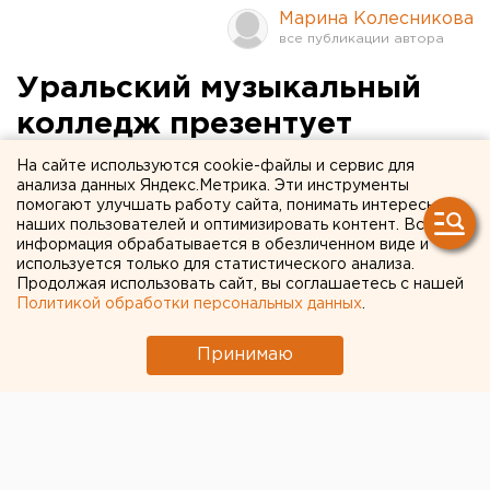
Марина Колесникова
Уральский музыкальный
колледж презентует
собственный
На сайте используются cookie-файлы и сервис для
анализа данных Яндекс.Метрика. Эти инструменты
симфонический оркестр
помогают улучшать работу сайта, понимать интересы
наших пользователей и оптимизировать контент. Вся
информация обрабатывается в обезличенном виде и
15 ноября в большом зале Уральского
используется только для статистического анализа.
музыкального колледжа состоится первое
Продолжая использовать сайт, вы соглашаетесь с нашей
выступление вновь созданного коллектива -
Политикой обработки персональных данных
.
Симфонического оркестра УМК, сообщили
агентству ЕАН в пресс-службе регионального
Принимаю
министерства культуры и туризма.
15 ноября в большом зале Уральского музыкального
колледжа состоится первое выступление вновь
созданного коллектива - Симфонического оркестра