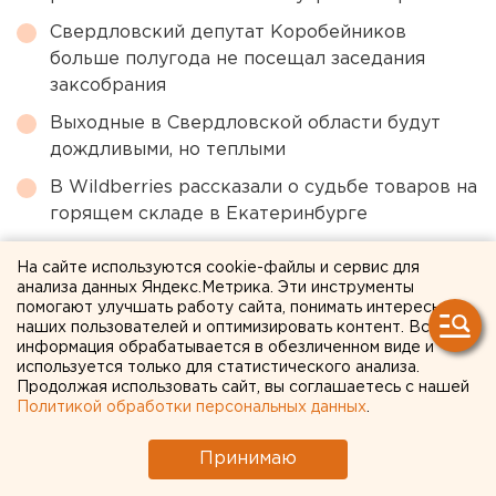
Свердловский депутат Коробейников
больше полугода не посещал заседания
заксобрания
Выходные в Свердловской области будут
дождливыми, но теплыми
В Wildberries рассказали о судьбе товаров на
горящем складе в Екатеринбурге
На сайте используются cookie-файлы и сервис для
← НОВОСТИ
анализа данных Яндекс.Метрика. Эти инструменты
помогают улучшать работу сайта, понимать интересы
наших пользователей и оптимизировать контент. Вся
11 НОЯБРЯ 2011 В 17:05
информация обрабатывается в обезличенном виде и
Марина Колесникова
используется только для статистического анализа.
Продолжая использовать сайт, вы соглашаетесь с нашей
Политикой обработки персональных данных
.
Картофель для
Принимаю
фармкластера начнут