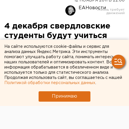
12 НОЯБРЯ 2011 В 22:00
ЕАНовости
4 декабря свердловские
студенты будут учиться
ради выборов
На сайте используются cookie-файлы и сервис для
анализа данных Яндекс.Метрика. Эти инструменты
помогают улучшать работу сайта, понимать интересы
Приближение декабрьских выборов в
наших пользователей и оптимизировать контент. Вся
Екатеринбурге активизировало администрации
информация обрабатывается в обезличенном виде и
уральских вузов. В ректоратах учебных заведений
используется только для статистического анализа.
Продолжая использовать сайт, вы соглашаетесь с нашей
задумываются - делать ли 4 декабря рабочим и
Политикой обработки персональных данных
.
учебным днем.
Принимаю
Так, «единоросс», ректор УрГПУ Борис Игошев в
интервью одному из екатеринбургских СМИ сказал,
что к нему с просьбой сделать 4 декабря учебным
днем обратился студенческий профком, чтобы «все
имели возможность проголосовать