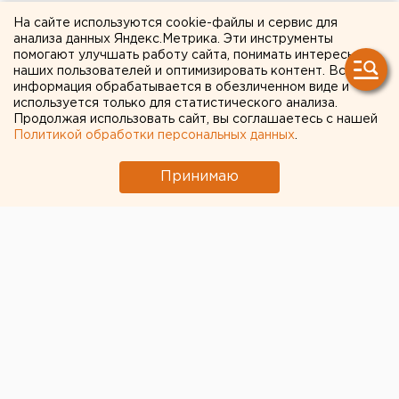
открытием в глазах и
На сайте используются cookie-файлы и сервис для
анализа данных Яндекс.Метрика. Эти инструменты
душах посетивших его
помогают улучшать работу сайта, понимать интересы
наших пользователей и оптимизировать контент. Вся
людей
информация обрабатывается в обезличенном виде и
используется только для статистического анализа.
Российская делегация 23 ноября в Париже
Продолжая использовать сайт, вы соглашаетесь с нашей
Политикой обработки персональных данных
.
представила членам бюро международных выставок
презентацию заявки Екатеринбурга на право
Принимаю
проведения Всемирной универсальной выставки
Экспо в 2020 году, сообщили агентству ЕАН в
департаменте информационной политики
губернатора.
Руководители российской делегации - министр
промышленности и торговли РФ Виктор Христенко
и губернатор Свердловской области Александр
Мишарин выступили в столице Франции. Приведем
несколько цитат из их выступлений на русском
языке.
«Я родился на Урале. Это удивительно живописный