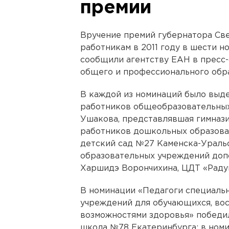
премии
Вручение премий губернатора Св
работникам в 2011 году в шести н
сообщили агентству ЕАН в пресс
общего и профессионального обра
В каждой из номинаций было выде
работников общеобразовательных
Ушакова, представлявшая гимнази
работников дошкольных образова
детский сад №27 Каменска-Ураль
образовательных учреждений допо
Харшидэ Ворончихина, ЦДТ «Радуг
В номинации «Педагоги специаль
учреждений для обучающихся, во
возможностями здоровья» победи
школа №78 Екатеринбурга; в ном