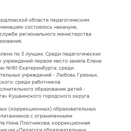
ердловской области педагогическим
оминациях состоялось накануне,
-службе регионального министерства
зования.
лено по 3 лучших. Среди педагогических
 учреждений первое место заняла Елена
ю №161 Екатеринбурга; среди
тельных учреждений - Любовь Грязных,
ского; среди работников
лнительного образования детей -
а» Кушвинского городского округа.
ных (коррекционных) образовательных
спитанников с ограниченными
ла Нина Плотникова, коррекционная
инации «Педагоги образовательных