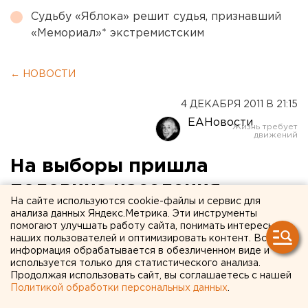
Судьбу «Яблока» решит судья, признавший
«Мемориал»* экстремистским
← НОВОСТИ
4 ДЕКАБРЯ 2011 В 21:15
ЕАНовости
На выборы пришла
половина населения
На сайте используются cookie-файлы и сервис для
Свердловской области
анализа данных Яндекс.Метрика. Эти инструменты
помогают улучшать работу сайта, понимать интересы
наших пользователей и оптимизировать контент. Вся
На 19.30 явка составила 48,55 процента - 1 702 282
информация обрабатывается в обезличенном виде и
свердловчанина. Об этом агентству ЕАН сообщили в
используется только для статистического анализа.
Продолжая использовать сайт, вы соглашаетесь с нашей
Облизбиркоме.
Политикой обработки персональных данных
.