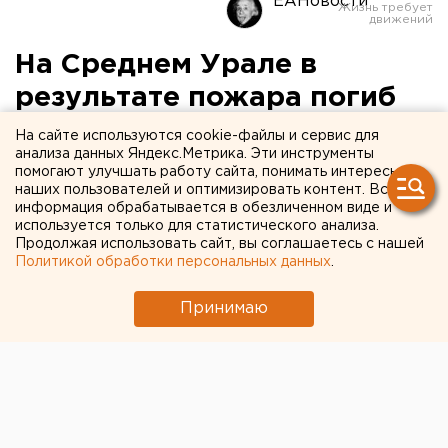
ЕАНовости
На Среднем Урале в
результате пожара погиб
малолетний мальчик
На сайте используются cookie-файлы и сервис для
анализа данных Яндекс.Метрика. Эти инструменты
помогают улучшать работу сайта, понимать интересы
В Нижнем Тагиле произошел пожар с
наших пользователей и оптимизировать контент. Вся
пострадавшими, сообщили агентству ЕАН в пресс-
информация обрабатывается в обезличенном виде и
службе ГУ МЧС РФ по Свердловской области.
используется только для статистического анализа.
Продолжая использовать сайт, вы соглашаетесь с нашей
Политикой обработки персональных данных
.
2 декабря в 09.13 на улице Тимирязева, 64, на
площади десяти квадратных метров было
Принимаю
повреждено домашнее имущество в квартире №9
муниципального жилого дома.
Как установили дознаватели отдела надзорной
деятельности города Нижний Тагил, на момент
пожара в квартире находились двое детей и