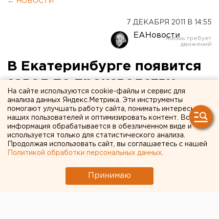
← НОВОСТИ
7 ДЕКАБРЯ 2011 В 14:55
ЕАНовости
В Екатеринбурге появится
завод по производству
На сайте используются cookie-файлы и сервис для
металлорежущих станков
анализа данных Яндекс.Метрика. Эти инструменты
помогают улучшать работу сайта, понимать интересы
наших пользователей и оптимизировать контент. Вся
В Доме областного правительства Свердловской
информация обрабатывается в обезличенном виде и
области 7 декабря исполняющий обязанности
используется только для статистического анализа.
Продолжая использовать сайт, вы соглашаетесь с нашей
губернатора Свердловской области Анатолий
Политикой обработки персональных данных
.
Гредин провел рабочую встречу с председателем
правления и генеральным директором компании
Принимаю
«Okuma Europe GmbH» Карлом-Хайнцем Драйером.
Об этом агентству ЕАН сообщили в департаменте
информационной политики губернатора.