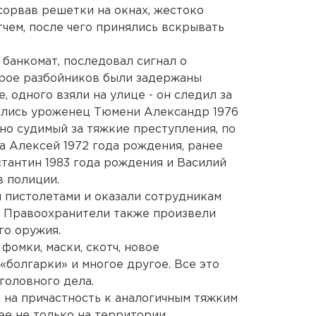
сорвав решетки на окнах, жестоко
тчем, после чего принялись вскрывать
 банкомат, последовал сигнал о
Трое разбойников были задержаны
, одного взяли на улице - он следил за
ались уроженец Тюмени Александр 1976
но судимый за тяжкие преступления, по
а Алексей 1972 года рождения, ранее
тантин 1983 года рождения и Василий
в полиции.
пистолетами и оказали сотрудникам
. Правоохранители также произвели
го оружия.
фомки, маски, скотч, новое
«болгарки» и многое другое. Все это
головного дела.
на причастность к аналогичным тяжким
ее не только на территории