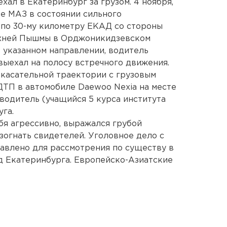
ал в Екатеринбург за грузом. 4 ноября,
не МАЗ в состоянии сильного
 по 30-му километру ЕКАД со стороны
рхней Пышмы в Орджоникидзевском
в указанном направлении, водитель
выехал на полосу встречного движения.
 касательной траектории с грузовым
 ДТП в автомобиле Daewoo Nexia на месте
водитель (учащийся 5 курса института
уга.
я агрессивно, выражался грубой
зогнать свидетелей. Уголовное дело с
авлено для рассмотрения по существу в
 Екатеринбурга. Европейско-Азиатские