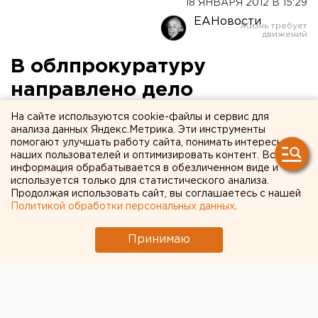
18 ЯНВАРЯ 2012 В 15:29
ЕАНовости
В облпрокуратуру
направлено дело
дорожного мастера, из-за
На сайте используются cookie-файлы и сервис для
анализа данных Яндекс.Метрика. Эти инструменты
которого погиб монтер
помогают улучшать работу сайта, понимать интересы
наших пользователей и оптимизировать контент. Вся
информация обрабатывается в обезличенном виде и
Свердловским следственным отделом на
используется только для статистического анализа.
транспорте Уральского следственного управления
Продолжая использовать сайт, вы соглашаетесь с нашей
на транспорте Следственного комитета России
Политикой обработки персональных данных
.
завершено расследование уголовного дела в
отношении дорожного мастера 7 линейного участка
Принимаю
Каменск-Уральской дистанции пути 36-летнего
Алексея Суворова. Об этом агентству ЕАН
сообщили в пресс-службе Уральского
следственного управления на транспорте.