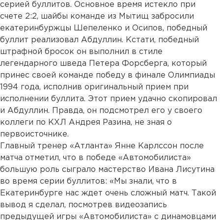
серией буллитов. Основное время истекло при
счете 2:2, шайбы команде из Мытищ забросили
екатеринбуржцы Шепеленко и Осипов, победный
буллит реализовал Абдуллин. Кстати, победный
штрафной бросок он выполнил в стиле
легендарного шведа Петера Форсберга, который
принес своей команде победу в финале Олимпиады
1994 года, исполнив оригинальный прием при
исполнении буллита. Этот прием удачно скопировал
и Абдуллин. Правда, он подсмотрел его у своего
коллеги по КХЛ Андрея Разина, не зная о
первоисточнике.
Главный тренер «Атланта» Янне Карлссон после
матча отметил, что в победе «Автомобилиста»
большую роль сыграло мастерство Ивана Лисутина
во время серии буллитов: «Мы знали, что в
Екатеринбурге нас ждет очень сложный матч. Такой
вывод я сделал, посмотрев видеозапись
предыдущей игры «Автомобилиста» с динамовцами