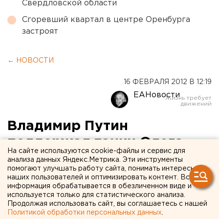
Свердловской области
Сгоревший квартал в центре Оренбурга
застроят
← НОВОСТИ
16 ФЕВРАЛЯ 2012 В 12:19
ЕАНовости
Владимир Путин
поддержал танки Олега
На сайте используются cookie-файлы и сервис для
Сиенко
анализа данных Яндекс.Метрика. Эти инструменты
помогают улучшать работу сайта, понимать интересы
наших пользователей и оптимизировать контент. Вся
Председатель правительства РФ Владимир
информация обрабатывается в обезличенном виде и
Путин 15 февраля провел встречу с министром
используется только для статистического анализа.
Продолжая использовать сайт, вы соглашаетесь с нашей
обороны Анатолием Сердюковым и генеральным
Политикой обработки персональных данных
.
директором корпорации «Уралвагонзавод»