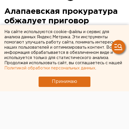
Алапаевская прокуратура
обжалует приговор
бизнесмену Сахибу
На сайте используются cookie-файлы и сервис для
анализа данных Яндекс.Метрика. Эти инструменты
Сулейманову
помогают улучшать работу сайта, понимать интересы
наших пользователей и оптимизировать контент. Вся
информация обрабатывается в обезличенном виде и
Алапаевская городская прокуратура намерена
используется только для статистического анализа.
обжаловать приговор, вынесенный бизнесмену
Продолжая использовать сайт, вы соглашаетесь с нашей
Сахибу Сулейманову, которого суд признал
Политикой обработки персональных данных
.
виновным в умышленном причинении тяжкого
вреда здоровью. Об этом агентству ЕАН
Принимаю
сообщили в пресс-службе Облпрокуратуры.
Алапаевская городская прокуратура намерена
обжаловать приговор, вынесенный бизнесмену
Сахибу Сулейманову, которого суд признал
виновным в умышленном причинении тяжкого вреда
здоровью. Об этом агентству ЕАН сообщили в