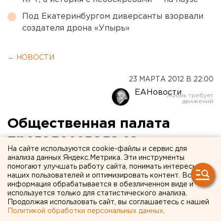
Под Екатеринбургом диверсанты взорвали
создателя дрона «Упырь»
← НОВОСТИ
23 МАРТА 2012 В 22:00
ЕАНовости
Общественная палата
проголосовала за
На сайте используются cookie-файлы и сервис для
реконструкцию «Пассажа»
анализа данных Яндекс.Метрика. Эти инструменты
помогают улучшать работу сайта, понимать интересы
наших пользователей и оптимизировать контент. Вся
Расширенное заседание палаты продолжалось
информация обрабатывается в обезличенном виде и
более четырех часов. В нем приняли участие
используется только для статистического анализа.
Продолжая использовать сайт, вы соглашаетесь с нашей
сторонники и противники реконструкции
Политикой обработки персональных данных
.
«Пассажа», члены палаты, застройщики,