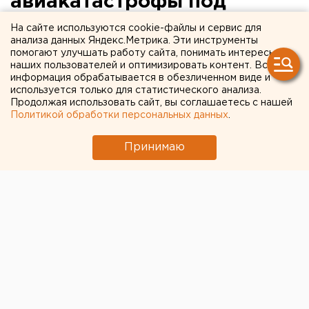
авиакатастрофы под
Тюменью погиб 31 человек
На сайте используются cookie-файлы и сервис для
анализа данных Яндекс.Метрика. Эти инструменты
помогают улучшать работу сайта, понимать интересы
Продолжает поступать информация о
наших пользователей и оптимизировать контент. Вся
сегодняшнем ЧП вблизи аэропорта Рощино в
информация обрабатывается в обезличенном виде и
Тюмени.
используется только для статистического анализа.
Продолжая использовать сайт, вы соглашаетесь с нашей
Политикой обработки персональных данных
.
Продолжает поступать информация о сегодняшнем
ЧП вблизи аэропорта Рощино в Тюмени.
Принимаю
Напомним, что 2 апреля, в 7.44, самолет французской
марки АТР-72, принадлежащий авиакомпании
«Utair», вылетавший из Тюмени в Сургут, упал в 45
километрах от Тюмени в районе села Горьковка. По
предварительным данным, на борту находилось 39
пассажиров и 4 члена экипажа.
В пресс-службе Уральского Следственного
управления на транспорте агентству ЕАН не смогли
уточнить были ли на борту авиалайнера жители
Свердловской области.