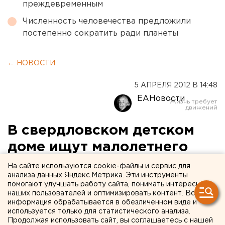
преждевременным
Численность человечества предложили
постепенно сократить ради планеты
← НОВОСТИ
5 АПРЕЛЯ 2012 В 14:48
ЕАНовости
В свердловском детском
доме ищут малолетнего
педофила
На сайте используются cookie-файлы и сервис для
анализа данных Яндекс.Метрика. Эти инструменты
помогают улучшать работу сайта, понимать интересы
Проводится проверка по факту обнаружения в
наших пользователей и оптимизировать контент. Вся
Талицком детском доме видеозаписи с
информация обрабатывается в обезличенном виде и
изображением насильственных действий
используется только для статистического анализа.
Продолжая использовать сайт, вы соглашаетесь с нашей
сексуального характера в отношении