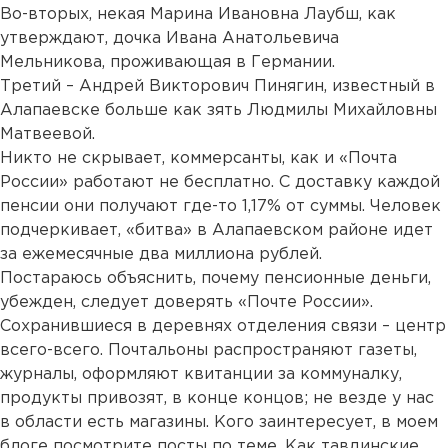
Во-вторых, некая Марина Ивановна Лаубш, как
утверждают, дочка Ивана Анатольевича
Мельникова, проживающая в Германии.
Третий – Андрей Викторович Пинягин, известный в
Алапаевске больше как зять Людмилы Михайловны
Матвеевой.
Никто не скрывает, коммерсанты, как и «Почта
России» работают не бесплатно. С доставку каждой
пенсии они получают где-то 1,17% от суммы. Человек
подчеркивает, «битва» в Алапаевском районе идет
за ежемесячные два миллиона рублей.
Постараюсь объяснить, почему пенсионные деньги,
убежден, следует доверять «Почте России».
Сохранившиеся в деревнях отделения связи – центр
всего-всего. Почтальоны распространяют газеты,
журналы, оформляют квитанции за коммуналку,
продукты привозят, в конце концов; не везде у нас
в области есть магазины. Кого заинтересует, в моем
блоге посмотрите посты по теме.
Как тавдинские