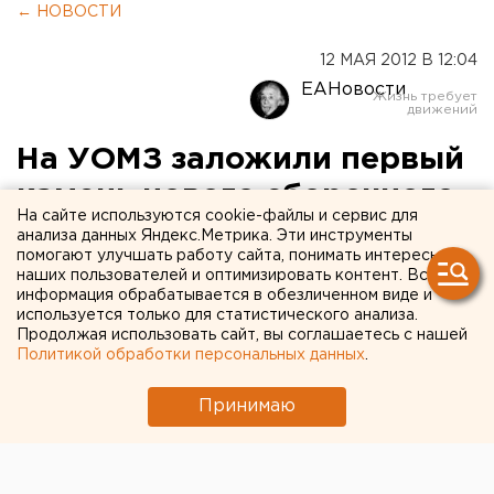
← НОВОСТИ
12 МАЯ 2012 В 12:04
ЕАНовости
На УОМЗ заложили первый
камень нового сборочного
На сайте используются cookie-файлы и сервис для
производства
анализа данных Яндекс.Метрика. Эти инструменты
помогают улучшать работу сайта, понимать интересы
наших пользователей и оптимизировать контент. Вся
Проектная мощность нового сборочного
информация обрабатывается в обезличенном виде и
производства составляет 3820 изделий в год,
используется только для статистического анализа.
Продолжая использовать сайт, вы соглашаетесь с нашей
сообщили агентству ЕАН в пресс-службе
Политикой обработки персональных данных
.
компании.
Принимаю
Проектная мощность нового сборочного
производства составляет 3820 изделий в год,
сообщили агентству ЕАН в пресс-службе компании.
Основная номенклатура - продукция специального