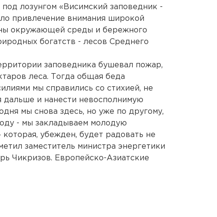
под лозунгом «Висимский заповедник -
тало привлечение внимания широкой
аны окружающей среды и бережного
риродных богатств - лесов Среднего
территории заповедника бушевал пожар,
ктаров леса. Тогда общая беда
илиями мы справились со стихией, не
я дальше и нанести невосполнимую
дня мы снова здесь, но уже по другому,
оду - мы закладываем молодую
которая, убежден, будет радовать не
тметил заместитель министра энергетики
рь Чикризов. Европейско-Азиатские