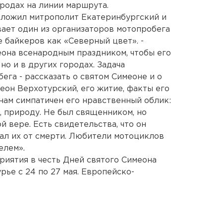
родах на линии маршрута.
дложил митрополит Екатеринбургский и
вает один из организаторов мотопробега
 байкеров как «Северный цвет». -
еона всенародным праздником, чтобы его
но и в других городах. Задача
га - рассказать о святом Симеоне и о
еон Верхотурский, его житие, факты его
нам симпатичен его нравственный облик:
, природу. Не был священником, но
 вере. Есть свидетельства, что он
ал их от смерти. Любители мотоциклов
елем».
риятия в честь Дней святого Симеона
ье с 24 по 27 мая. Европейско-