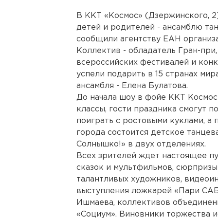
В ККТ «Космос» (Дзержинского, 2
детей и родителей - ансамблю та
сообщили агентству ЕАН организ
Коллектив - обладатель Гран-при
всероссийских фестивалей и конк
успели подарить в 15 странах ми
ансамбля - Елена Булатова.
До начала шоу в фойе ККТ Космос
классы, гости праздника смогут п
поиграть с ростовыми куклами, а 
города состоится детское танцев
Солнышко!» в двух отделениях.
Всех зрителей ждет настоящее п
сказок и мультфильмов, сюрпризы
талантливых художников, видеои
выступления ложкарей «Пари САБ
Ишмаева, коллективов объединен
«Социум». Виновники торжества 