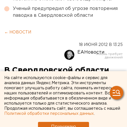
Ученый предупредил об угрозе повторения
паводка в Свердловской области
← НОВОСТИ
18 ИЮНЯ 2012 В 13:25
ЕАНовости
В Свердловской области
будут судить лейтенанта
На сайте используются cookie-файлы и сервис для
анализа данных Яндекс.Метрика. Эти инструменты
милиции и ее брата за
помогают улучшать работу сайта, понимать интересы
наших пользователей и оптимизировать контент. Вся
взяточничество
информация обрабатывается в обезличенном виде и
используется только для статистического анализа.
Продолжая использовать сайт, вы соглашаетесь с нашей
Кировградским межрайонным следственным
Политикой обработки персональных данных
.
отделом СК России по Свердловской области
завершено расследование уголовного дела в
Принимаю