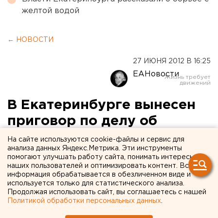
желтой водой
← НОВОСТИ
27 ИЮНЯ 2012 В 16:25
ЕАНовости
В Екатеринбурге вынесен
приговор по делу об
убийстве в
На сайте используются cookie-файлы и сервис для
анализа данных Яндекс.Метрика. Эти инструменты
рождественскую ночь
помогают улучшать работу сайта, понимать интересы
наших пользователей и оптимизировать контент. Вся
информация обрабатывается в обезличенном виде и
Собранные отделом по расследованию особо
используется только для статистического анализа.
важных дел СУ СК России по Свердловской области
Продолжая использовать сайт, вы соглашаетесь с нашей
доказательства признаны судом достаточными для
Политикой обработки персональных данных
.
вынесения приговора 33-летнему мужчине