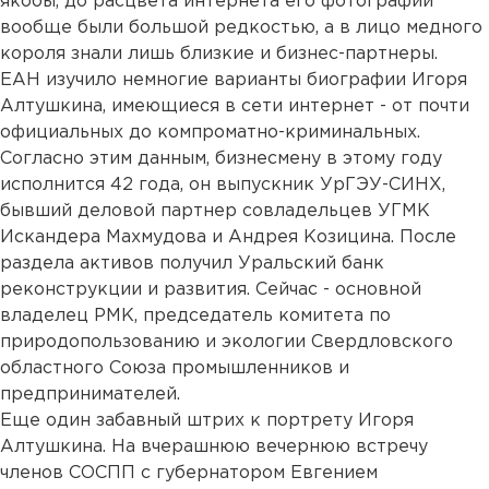
якобы, до расцвета интернета его фотографии
вообще были большой редкостью, а в лицо медного
короля знали лишь близкие и бизнес-партнеры.
ЕАН изучило немногие варианты биографии Игоря
Алтушкина, имеющиеся в сети интернет - от почти
официальных до компроматно-криминальных.
Согласно этим данным, бизнесмену в этому году
исполнится 42 года, он выпускник УрГЭУ-СИНХ,
бывший деловой партнер совладельцев УГМК
Искандера Махмудова и Андрея Козицина. После
раздела активов получил Уральский банк
реконструкции и развития. Сейчас - основной
владелец РМК, председатель комитета по
природопользованию и экологии Свердловского
областного Союза промышленников и
предпринимателей.
Еще один забавный штрих к портрету Игоря
Алтушкина. На вчерашнюю вечернюю встречу
членов СОСПП с губернатором Евгением