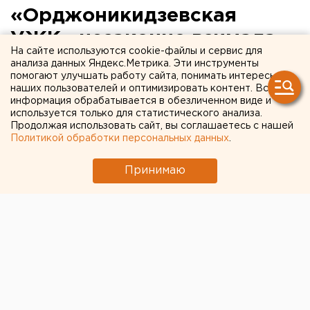
«Орджоникидзевская
УЖК» незаконно взимала
На сайте используются cookie-файлы и сервис для
деньги за опломбировку
анализа данных Яндекс.Метрика. Эти инструменты
помогают улучшать работу сайта, понимать интересы
счетчиков
наших пользователей и оптимизировать контент. Вся
информация обрабатывается в обезличенном виде и
используется только для статистического анализа.
Управление Федеральной службы по надзору в
Продолжая использовать сайт, вы соглашаетесь с нашей
сфере защиты прав потребителей и
Политикой обработки персональных данных
.
благополучия человека по Свердловской
области выиграло очередное дело в защиту
Принимаю
неопределенного круга потребителей. Об этом
агентству ЕАН сообщили в пресс-службе
ведомства.
Управление Федеральной службы по надзору в
сфере защиты прав потребителей и благополучия
человека по Свердловской области выиграло
очередное дело в защиту неопределенного круга