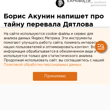
ЕАНовости
Борис Акунин напишет про
тайну перевала Дятлова
«Книгу-Дерево»
На сайте используются cookie-файлы и сервис для
анализа данных Яндекс.Метрика. Эти инструменты
помогают улучшать работу сайта, понимать интересы
Известный российский писатель Борис Акунин
наших пользователей и оптимизировать контент. Вся
обмолвился в своем блоге о том, что напишет
информация обрабатывается в обезличенном виде и
книгу об уральской группе туристов под
используется только для статистического анализа.
Продолжая использовать сайт, вы соглашаетесь с нашей
руководством Игоря Дятлова.
Политикой обработки персональных данных
.
Известный российский писатель Борис Акунин
Принимаю
обмолвился в своем блоге о том, что напишет книгу
об уральской группе туристов под руководством
Игоря Дятлова.
Напомним, что недавно писатель в своем блоге
предложил читателям выбрать «самую
интригующую историческую тайну из числа