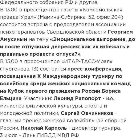
Федерального собрания РФ и другие.
В 13.00 в пресс-центре газеты «Комсомольская
правда-Урал» (Мамина-Сибиряка, 52, офис 204)
состоится встреча с председателем ассоциации
психотерапевтов Свердловской области
Георгием
Амусиным
на тему
«Эмоциональное выгорание, до
и после отпускная депрессия: как их избежать и
правильно провести отпуск?»
.
В 15.00 в пресс-центре «ИТАР-ТАСС-Урал»
(Тургенева, 13) состоится
пресс-конференция,
посвященная X Международному турниру по
волейболу среди женских национальных команд
на Кубок первого президента России Бориса
Ельцина
. Участники:
Леонид Рапопорт
- и.о.
министра физической культуры, спорта и
молодежной политики,
Сергей Овчинников
-
главный тренер женской волейбольной сборной
России,
Николай Карполь
- директор турнира.
3 июля - День ГИБДД МВД РФ