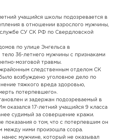
етний учащийся школы подозревается в
упления в отношении взрослого мужчины,
-службе СУ СК РФ по Свердловской
домов по улице Энгельса в
тело 36-летнего мужчины с признаками
репно-мозговой травмы.
ежрайонным следственным отделом СК
было возбуждено уголовное дело по
нение тяжкого вреда здоровью,
мерть потерпевшего».
становлен и задержан подозреваемый в
м оказался 17-летний учащийся 9 класса
анее судимый за совершение кражи.
 показания о том, что с потерпевшим он
ем между ними произошла ссора.
нанес мужчине, который не оказывал