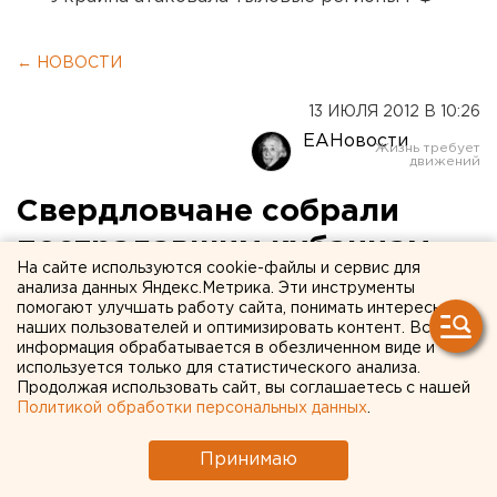
← НОВОСТИ
13 ИЮЛЯ 2012 В 10:26
ЕАНовости
Свердловчане собрали
пострадавшим кубанцам
На сайте используются cookie-файлы и сервис для
около 25 тонн
анализа данных Яндекс.Метрика. Эти инструменты
помогают улучшать работу сайта, понимать интересы
гуманитарной помощи
наших пользователей и оптимизировать контент. Вся
информация обрабатывается в обезличенном виде и
используется только для статистического анализа.
На территории Свердловской области уже удалось
Продолжая использовать сайт, вы соглашаетесь с нашей
собрать около 25 тонн гуманитарной помощи для
Политикой обработки персональных данных
.
жителей Кубани, сообщил в блоге руководитель
регионального отделения Российского красного
Принимаю
креста Дмитрий Вершинин. Он также добавляет, что