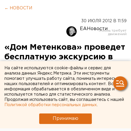
← НОВОСТИ
30 ИЮЛЯ 2012 В 11:59
ЕАНовости
«Дом Метенкова» проведет
бесплатную экскурсию в
мир зверей и птиц
На сайте используются cookie-файлы и сервис для
анализа данных Яндекс.Метрика. Эти инструменты
помогают улучшать работу сайта, понимать интересы
Фотографический музей «Дом Метенкова» 30
наших пользователей и оптимизировать контент. Вся
июля в 19.00 проведет бесплатную экскурсию по
информация обрабатывается в обезличенном виде и
выставке «100 чудес света. Золотая коллекция
используется только для статистического анализа.
Продолжая использовать сайт, вы соглашаетесь с нашей
National Geographic», сообщили агентству ЕАН в
Политикой обработки персональных данных
.
пресс-службе учреждения культуры.
Принимаю
Фотографический музей «Дом Метенкова» 30 июля в
19.00 проведет бесплатную экскурсию по выставке